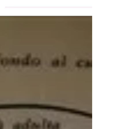
bioenergetica
Esserci vuol dire abitare il nostro
corpo e considerarlo la nostra casa.
Essere presenti nel corpo è il primo
passo per prendercene cura....